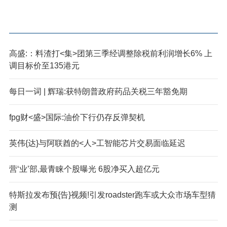
高盛:：料渣打<集>团第三季经调整除税前利润增长6% 上
调目标价至135港元
每日一词 | 辉瑞:获特朗普政府药品关税三年豁免期
fpg财<盛>国际:油价下行仍存反弹契机
英伟{达}与阿联酋的<人>工智能芯片交易面临延迟
营‘业’部,最青睐个股曝光 6股净买入超亿元
特斯拉发布预{告}视频!引发roadster跑车或大众市场车型猜
测