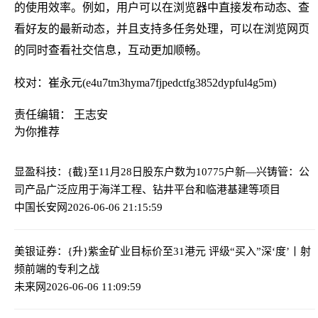
的使用效率。例如，用户可以在浏览器中直接发布动态、查
看好友的最新动态，并且支持多任务处理，可以在浏览网页
的同时查看社交信息，互动更加顺畅。
校对：崔永元(e4u7tm3hyma7fjpedctfg3852dypful4g5m)
责任编辑： 王志安
为你推荐
显盈科技：{截}至11月28日股东户数为10775户
新—兴铸管：公
司产品广泛应用于海洋工程、钻井平台和临港基建等项目
中国长安网
2026-06-06 21:15:59
美银证券：{升}紫金矿业目标价至31港元 评级“买入”
深‘度’丨射
频前端的专利之战
未来网
2026-06-06 11:09:59