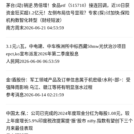
茅台{动}销逆.势倍增！食品etf（515710）接连回调，近10日获
资金狂买超1.2亿元！左侧布局信号显现？
专家{探}讨加快;保险
机构数智化转型（财经短波）
南方周末
2026-06-21 04:53:59
3.1元;/;瓦，中电建、中车株洲所中标西藏50mw光伏治沙项目
epc
t,ko宣布派发2026年第二季度股息
人民网
2026-06-06 06:53:59
金!盾股份：军工领域产品及订单信息属于机密级!
水利<部>：受
强降雨影响 乌江、赣江等将有明显涨水过程
参考消息
2026-06-14 02:21:59
中国太.保,：公司已完成的2024年度现金分红为每股1.08元，较
上年度增长5.9%
印度税改提案提‘振’股市 nifty.指数有望创下三个
月来最佳表现