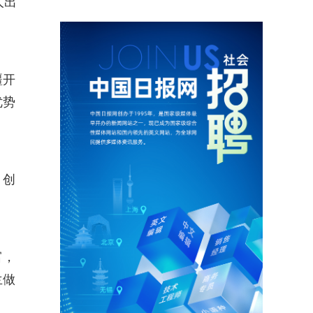
人出
疆开
优势
、创
富，
兰做