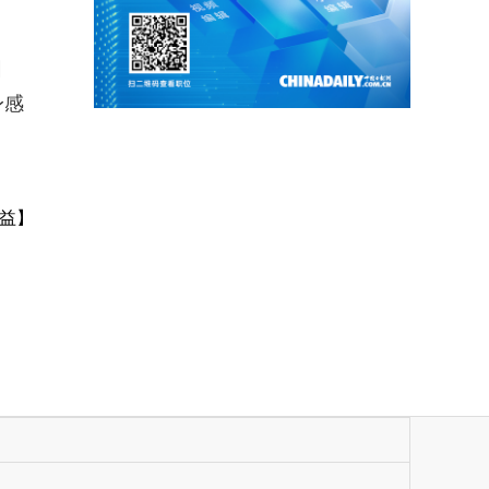
园
身感
益】