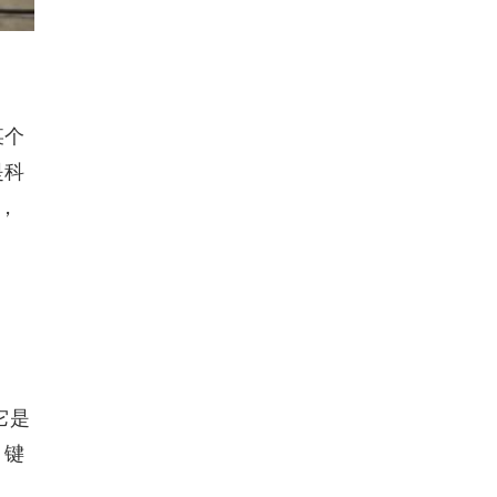
某个
是科
，
它是
。键