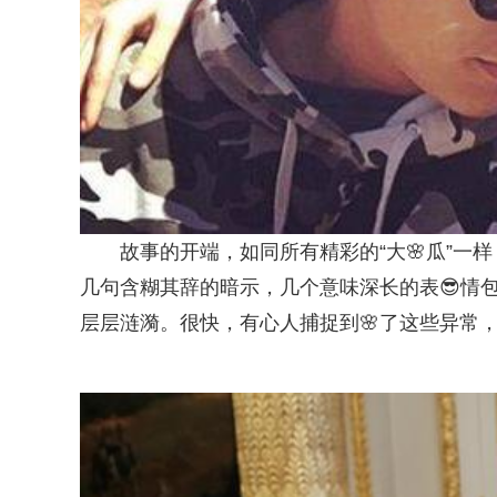
故事的开端，如同所有精彩的“大🌸瓜”
几句含糊其辞的暗示，几个意味深长的表😎情
层层涟漪。很快，有心人捕捉到🌸了这些异常