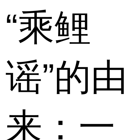
“乘鲤
谣”的由
来：一