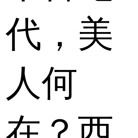
代，美
人何
在？西