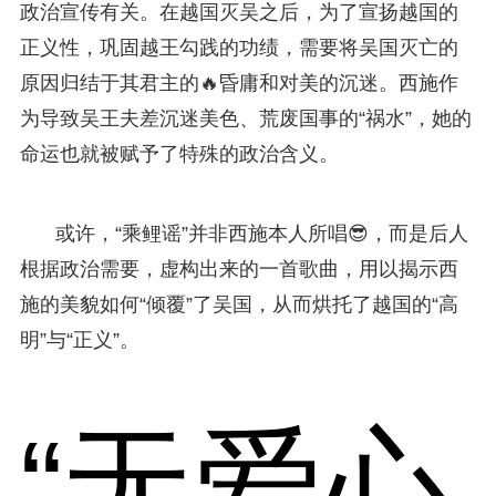
政治宣传有关。在越国灭吴之后，为了宣扬越国的
正义性，巩固越王勾践的功绩，需要将吴国灭亡的
原因归结于其君主的🔥昏庸和对美的沉迷。西施作
为导致吴王夫差沉迷美色、荒废国事的“祸水”，她的
命运也就被赋予了特殊的政治含义。
或许，“乘鲤谣”并非西施本人所唱😎，而是后人
根据政治需要，虚构出来的一首歌曲，用以揭示西
施的美貌如何“倾覆”了吴国，从而烘托了越国的“高
明”与“正义”。
“无爱心