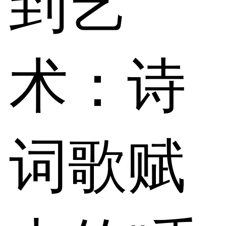
到艺
术：诗
词歌赋