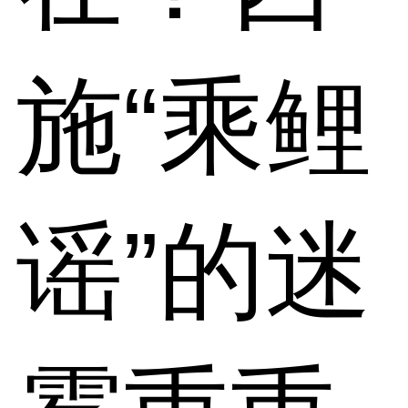
施“乘鲤
谣”的迷