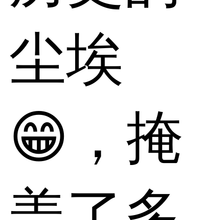
尘埃
😁，掩
盖了多