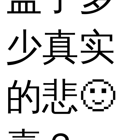
少真实
的悲🙂