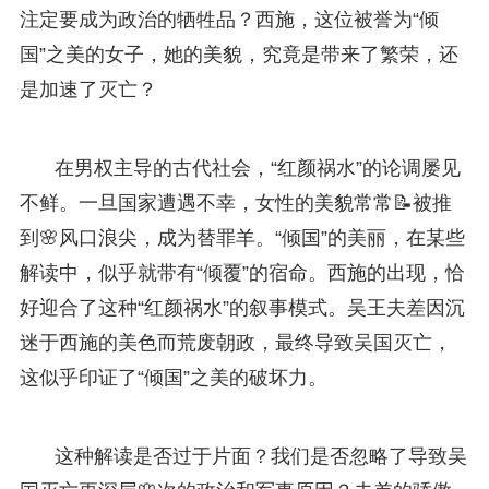
注定要成为政治的牺牲品？西施，这位被誉为“倾
国”之美的女子，她的美貌，究竟是带来了繁荣，还
是加速了灭亡？
在男权主导的古代社会，“红颜祸水”的论调屡见
不鲜。一旦国家遭遇不幸，女性的美貌常常📝被推
到🌸风口浪尖，成为替罪羊。“倾国”的美丽，在某些
解读中，似乎就带有“倾覆”的宿命。西施的出现，恰
好迎合了这种“红颜祸水”的叙事模式。吴王夫差因沉
迷于西施的美色而荒废朝政，最终导致吴国灭亡，
这似乎印证了“倾国”之美的破坏力。
这种解读是否过于片面？我们是否忽略了导致吴