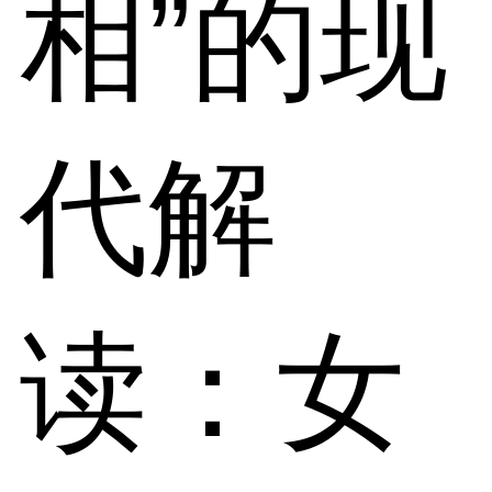
相”的现
代解
读：女