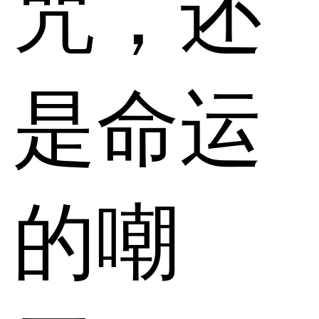
咒，还
是命运
的嘲