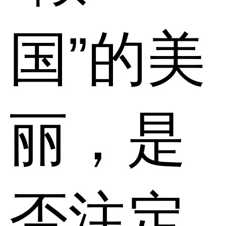
国”的美
丽，是
否注定