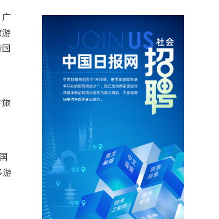
。广
旅游
请国
学旅
国
多游