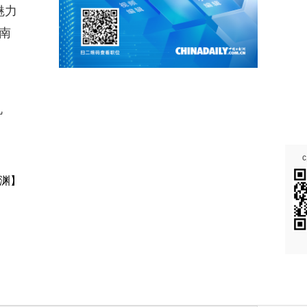
魅力
南
机
渊】