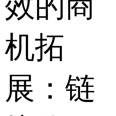
效的商
机拓
展：链