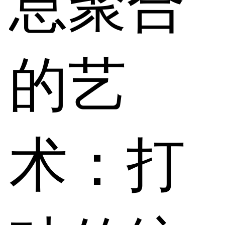
息聚合
的艺
术：打