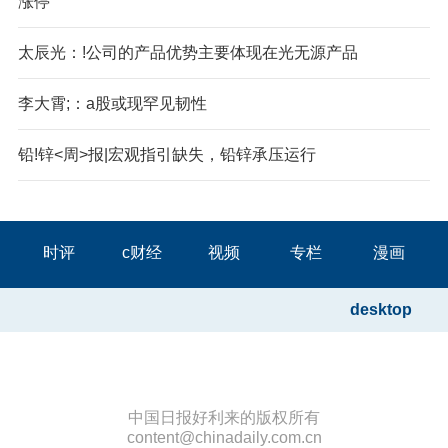
涨停
太辰光：!公司的产品优势主要体现在光无源产品
李大霄;：a股或现罕见韧性
铅!锌<周>报|宏观指引缺失，铅锌承压运行
时评
c财经
视频
专栏
漫画
desktop
中国日报好利来的版权所有
content@chinadaily.com.cn