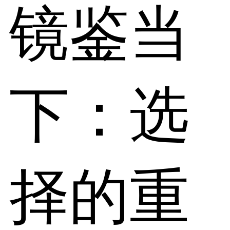
镜鉴当
下：选
择的重