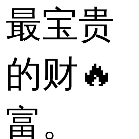
最宝贵
的财🔥
富。