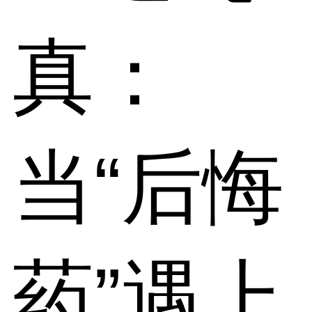
真：
当“后悔
药”遇上