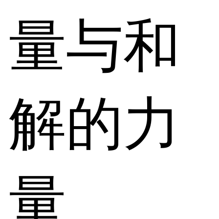
量与和
解的力
量