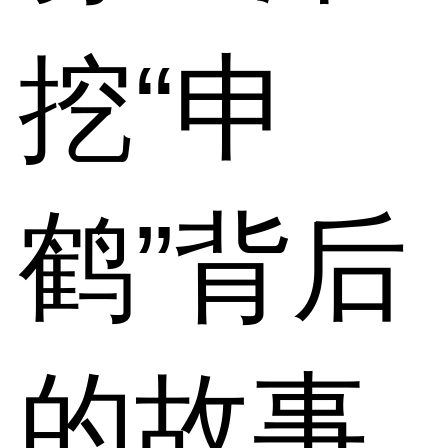
挖“申
鹤”背后
的故事