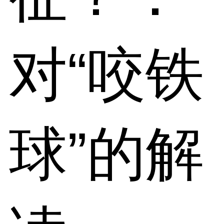
对“咬铁
球”的解