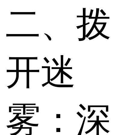
二、拨
开迷
雾：深