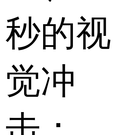
秒的视
觉冲
击：