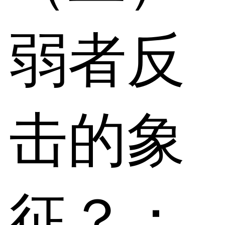
弱者反
击的象
征？：