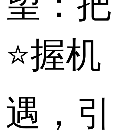
望：把
⭐握机
遇，引