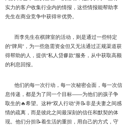
实力的客户收集行业内的情报，这些情报能帮助李
先生在商业竞争中获得🌸优势。
而李先生在棋牌室的活动，则是通过一些特定
的“牌局”，为一些急需资金但又无法通过正规渠道获
得帮助的人，提供“私人贷📘款”服务，从中获取高额
的利息回报。
他们的每一次行动，每一次秘密会面，每一次信
息传递，都是为了同一个目标——为他们的孩子争
取生的🔥希望。这种“双人行动”并📝非是夫妻之间感
情的疏离，而是彼此之间最深刻的信任和默契的体
现。他们分担📝着生活的重担，用自己的方式，守