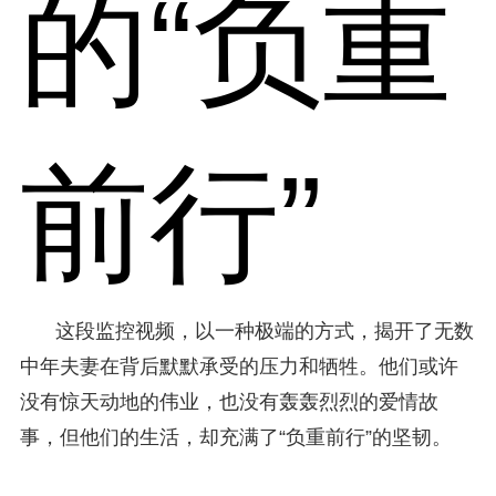
的“负重
前行”
这段监控视频，以一种极端的方式，揭开了无数
中年夫妻在背后默默承受的压力和牺牲。他们或许
没有惊天动地的伟业，也没有轰轰烈烈的爱情故
事，但他们的生活，却充满了“负重前行”的坚韧。