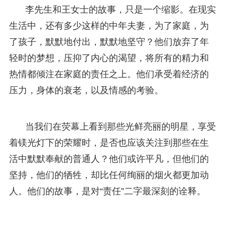
李先生和王女士的故事，只是一个缩影。在现实
生活中，还有多少这样的中年夫妻，为了家庭，为
了孩子，默默地付出，默默地坚守？他们放弃了年
轻时的梦想，压抑了内心的渴望，将所有的精力和
热情都倾注在家庭的责任之上。他们承受着经济的
压力，身体的衰老，以及情感的考验。
当我们在荧幕上看到那些光鲜亮丽的明星，享受
着镁光灯下的荣耀时，是否也应该关注到那些在生
活中默默奉献的普通人？他们或许平凡，但他们的
坚持，他们的牺牲，却比任何绚丽的烟火都更加动
人。他们的故事，是对“责任”二字最深刻的诠释。