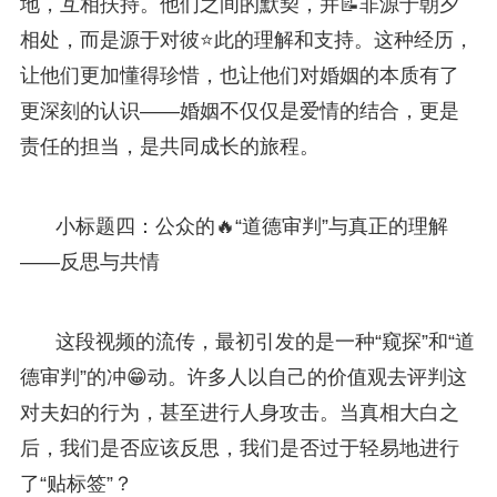
地，互相扶持。他们之间的默契，并📝非源于朝夕
相处，而是源于对彼⭐此的理解和支持。这种经历，
让他们更加懂得珍惜，也让他们对婚姻的本质有了
更深刻的认识——婚姻不仅仅是爱情的结合，更是
责任的担当，是共同成长的旅程。
小标题四：公众的🔥“道德审判”与真正的理解
——反思与共情
这段视频的流传，最初引发的是一种“窥探”和“道
德审判”的冲😁动。许多人以自己的价值观去评判这
对夫妇的行为，甚至进行人身攻击。当真相大白之
后，我们是否应该反思，我们是否过于轻易地进行
了“贴标签”？