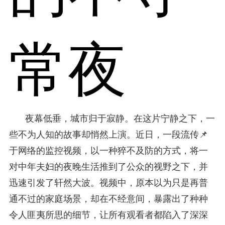
常夜
夜幕低垂，城市归于寂静。在这片宁静之下，一
些不为人知的故事却悄然上演。近日，一段流传📌
于网络的监控视频，以一种猝不及防的方式，将一
对中年夫妇的夜晚生活推到了公众的视野之下，并
迅速引发了轩然大波。视频中，原本以为只是再普
通不过的家庭场景，却在不经意间，暴露出了种种
令人匪夷所思的细节，让所有观看者都陷入了深深