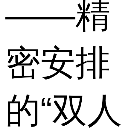
——精
密安排
的“双人