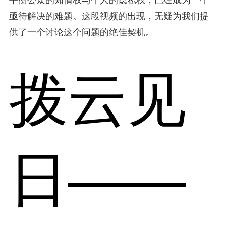
平衡公众的知情权与个人的隐私权，已经成为一个
亟待解决的难题。这段视频的出现，无疑为我们提
供了一个讨论这个问题的绝佳契机。
拨云见
日——