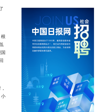
了
。根
低
报国
回
时，
，小