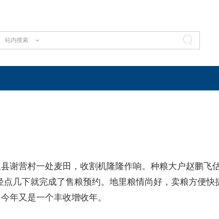
站内搜索
丘县谢营村一处麦田，收割机隆隆作响。种粮大户赵鹏飞
，轻点几下就完成了售粮预约。地里粮情尚好，卖粮方便快
，今年又是一个丰收增收年。