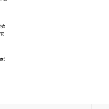
后效
食安
虎】