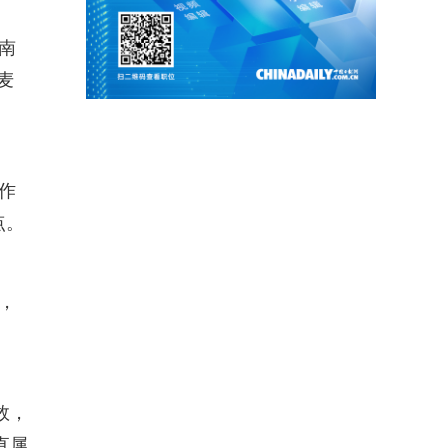
南
麦
作
点。
，
效，
直属