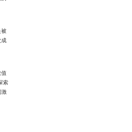
是被
次成
数值
探索
间激