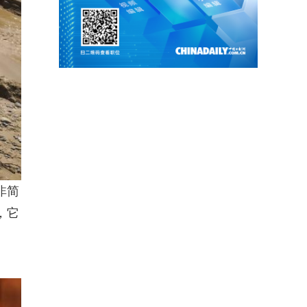
非简
，它