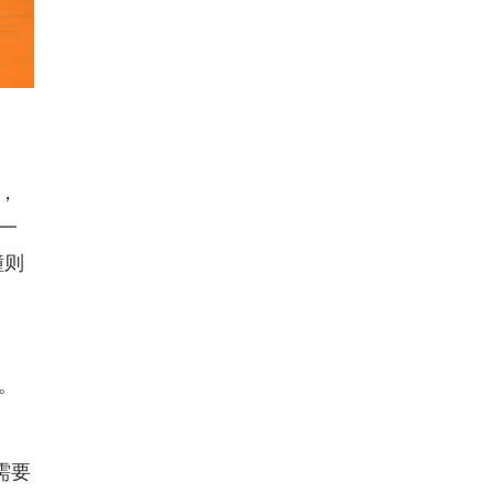
，
一
撞则
。
需要