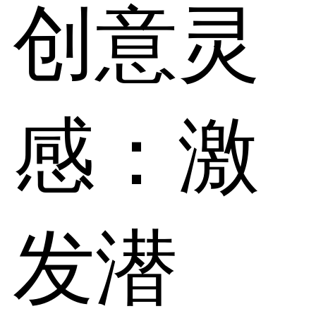
创意灵
感：激
发潜