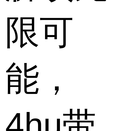
限可
能，
4hu带