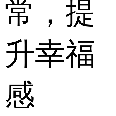
常，提
升幸福
感