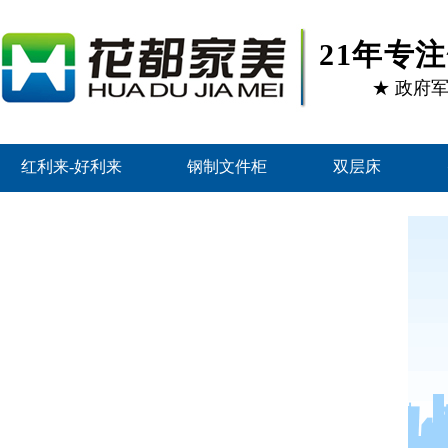
21年专
★ 政府
红利来-好利来
钢制文件柜
双层床
联系红利来