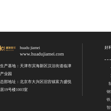
好
huadu jiamei
www.huadujiamei.com
生产基地：天津市滨海新区汉沽街道临津
产业园
总部地址：北京市大兴区旧宫镇富力盛悦
居19号楼1003室
钢
铁
智