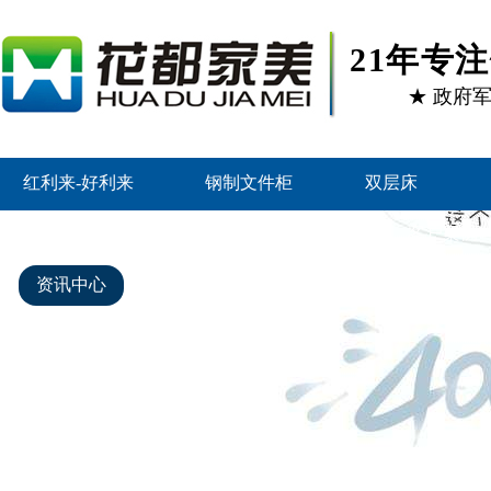
21年专
★ 政府
红利来-好利来
钢制文件柜
双层床
智能密集架
好利来的产品中心
客户案例
资讯中心
关于好利来
联系红利来