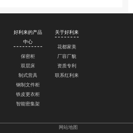
好利来的产品
关于好利来
中心
花都家美
保密柜
厂容厂貌
双层床
资质专利
制式营具
联系红利来
钢制文件柜
铁皮更衣柜
智能密集架
网站地图