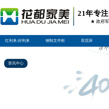
21年专
★ 政府
红利来-好利来
钢制文件柜
双层床
智能密集架
好利来的产品中心
客户案例
资讯中心
关于好利来