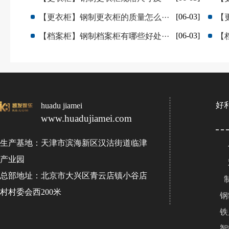
[06-03]
【更衣柜】钢制更衣柜的质量怎么···
【
[06-03]
【档案柜】钢制档案柜有哪些好处···
【
好
huadu jiamei
www.huadujiamei.com
生产基地：天津市滨海新区汉沽街道临津
产业园
总部地址：北京市大兴区青云店镇小谷店
村村委会西200米
钢
铁
智