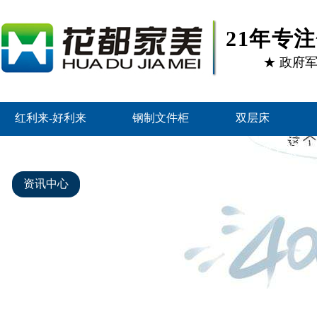
21年专
★ 政府
红利来-好利来
钢制文件柜
双层床
智能密集架
好利来的产品中心
客户案例
资讯中心
关于好利来