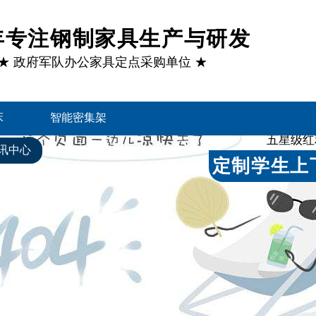
1年专注钢制家具生产与研发
★ 政府军队办公家具定点采购单位 ★
床
智能密集架
五星级红
讯中心
关于好利来
定制学生上