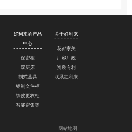
好利来的产品
关于好利来
中心
花都家美
保密柜
厂容厂貌
双层床
资质专利
制式营具
联系红利来
钢制文件柜
铁皮更衣柜
智能密集架
网站地图