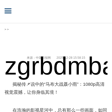
> >
zgrbdmba
来源：中国日报网
2025-12-28 15:58:15
揭秘传📌说中的“马布大战聂小雨”：1080p高清
视觉震撼，让你身临其境！
在浩瀚的影视星河中，总有那么一些画面，如同