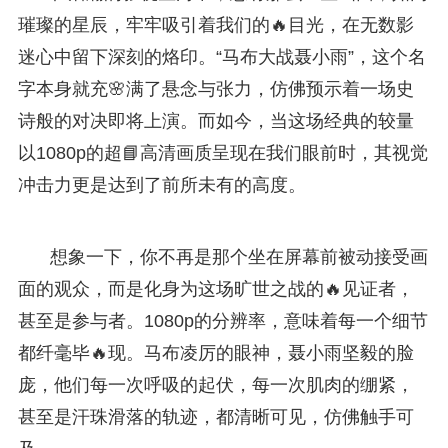
璀璨的星辰，牢牢吸引着我们的🔥目光，在无数影
迷心中留下深刻的烙印。“马布大战聂小雨”，这个名
字本身就充🌸满了悬念与张力，仿佛预示着一场史
诗般的对决即将上演。而如今，当这场经典的较量
以1080p的超📘高清画质呈现在我们眼前时，其视觉
冲击力更是达到了前所未有的高度。
想象一下，你不再是那个坐在屏幕前被动接受画
面的观众，而是化身为这场旷世之战的🔥见证者，
甚至是参与者。1080p的分辨率，意味着每一个细节
都纤毫毕🔥现。马布凌厉的眼神，聂小雨坚毅的脸
庞，他们每一次呼吸的起伏，每一次肌肉的绷紧，
甚至是汗珠滑落的轨迹，都清晰可见，仿佛触手可