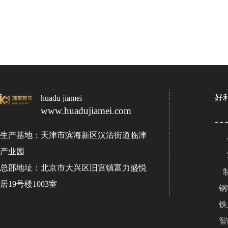
好
huadu jiamei
www.huadujiamei.com
生产基地：天津市滨海新区汉沽街道临津
产业园
总部地址：北京市大兴区旧宫镇富力盛悦
居19号楼1003室
钢
铁
智