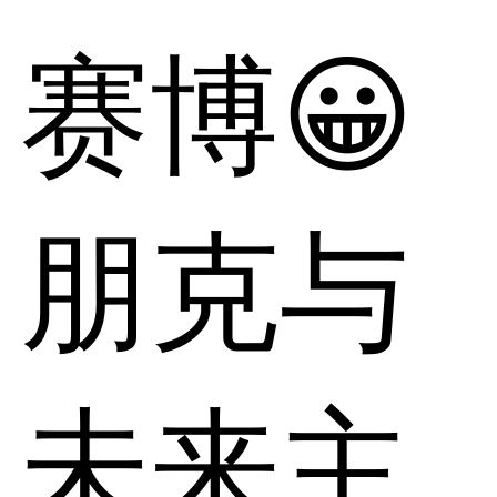
赛博😀
朋克与
未来主