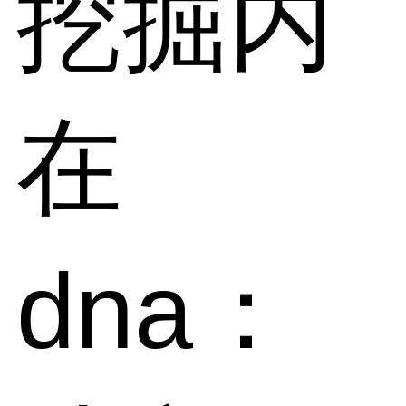
挖掘内
在
dna：