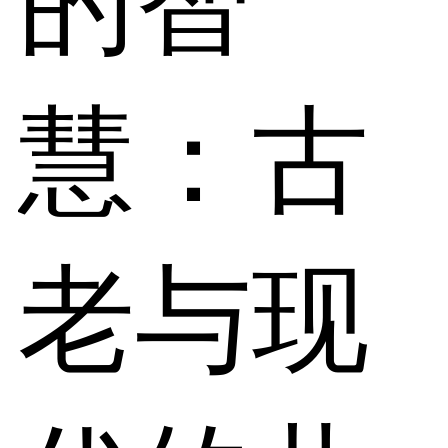
的智
慧：古
老与现