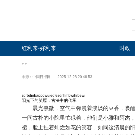
红利来-好利来
时政
> >
来源：中国日报网
2025-12-28 20:48:53
zgrbdmbappqwuiegfesdjfhmbwjhrbewj
阳光下的笑靥，古法中的传承
晨光熹微，空气中弥漫着淡淡的豆香，唤
一间古朴的小院里忙碌着，他们是小雅和阿杰
裙，脸上挂着灿烂如花的笑容，如同这清晨的阳