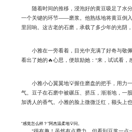
随着时间的推移，浸泡好的黄豆吸足了水
一个关键的环节——磨浆。他熟练地将黄豆倒
里回响。这古老的石磨，承载了多少年的光阴
小雅在一旁看着，目光中充满了好奇与敬
看出了她的🔥心思，便鼓励她：“来，试试看，感
小雅小心翼翼地💡握住磨盘的把手，用力
气。豆子在石磨中被碾压、挤压，渐渐地，一
加诱人的香气。小雅的脸上微微泛红，额头上
“感觉怎么样？”阿杰温柔地💡问。
“很有趣！虽然有点费力，但看到豆浆一点一