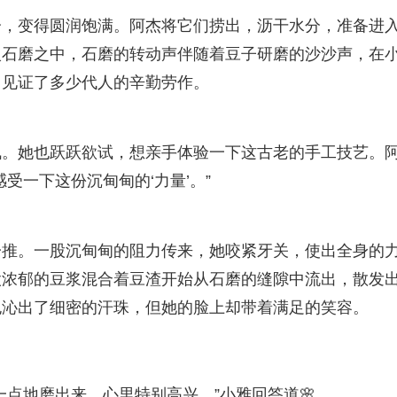
分，变得圆润饱满。阿杰将它们捞出，沥干水分，准备进
入石磨之中，石磨的转动声伴随着豆子研磨的沙沙声，在
，见证了多少代人的辛勤劳作。
佩。她也跃跃欲试，想亲手体验一下这古老的手工技艺。
受一下这份沉甸甸的‘力量’。”
一推。一股沉甸甸的阻力传来，她咬紧牙关，使出全身的
股浓郁的豆浆混合着豆渣开始从石磨的缝隙中流出，散发
也沁出了细密的汗珠，但她的脸上却带着满足的笑容。
点地磨出来，心里特别高兴。”小雅回答道🌸。