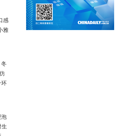
口感
小雅
，冬
仿
个环
浸泡
对生