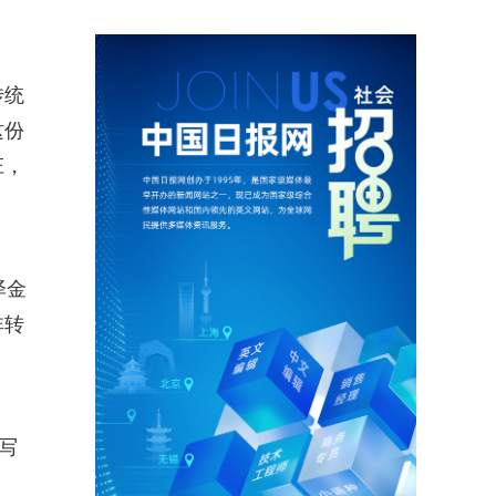
传统
这份
庄，
泽金
非转
写