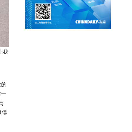
让我
化的
在一
我
显得