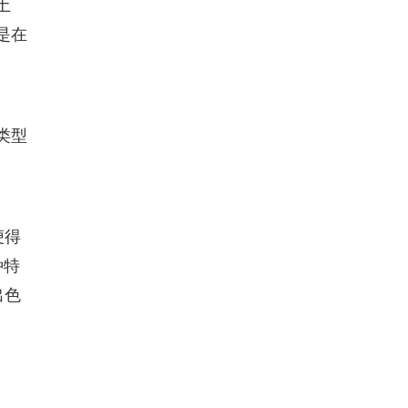
土
是在
类型
便得
种特
出色