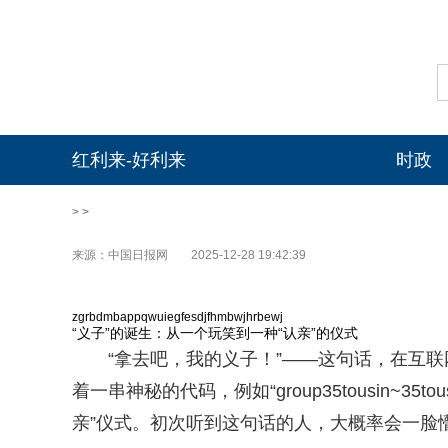
红利来-好利来
时政
> >
来源：中国日报网
2025-12-28 19:42:39
zgrbdmbappqwuiegfesdjfhmbwjhrbewj
“义子”的诞生：从一个玩笑到一种“认亲”的仪式
“拿去吧，我的义子！”——这句话，在互
着一串神秘的代码，例如“group35tousin~
亲”仪式。初次听到这句话的人，大概率会一脸