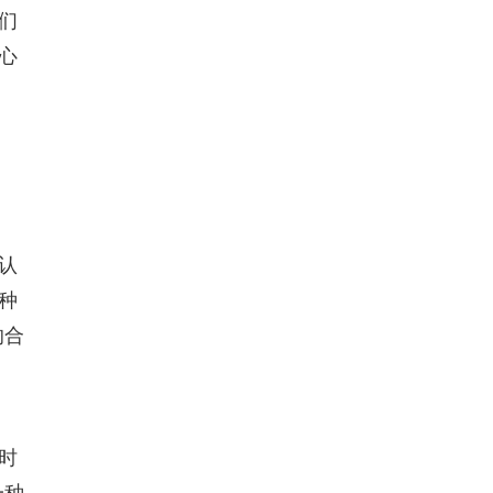
们
心
认
种
的合
时