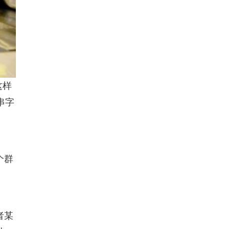
这样
串字
个群
者某