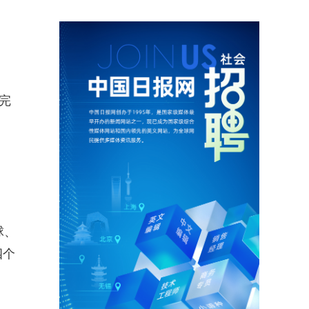
完
球、
四个