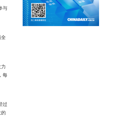
参与
面全
大力
，每
经过
大的