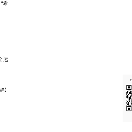
“希
全运
鸥】