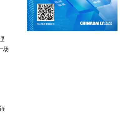
理
一场
得