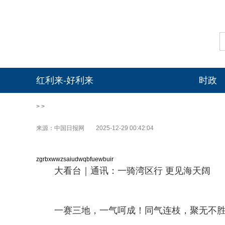
红利来-好利来
时政
> >
来源：中国日报网
2025-12-29 00:42:04
zgrbxwwzsaiudwqbfuewbuir
大看台｜通讯：一骑湾区行 更见海天阔
一赛三地，一气呵成！同气连枝，聚无不