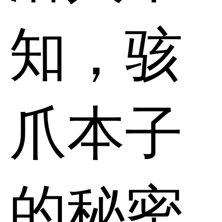
知，骇
爪本子
的秘密