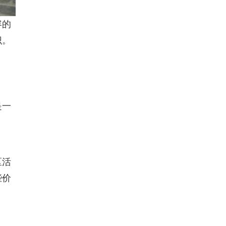
容的
识。
是一
区活
些价