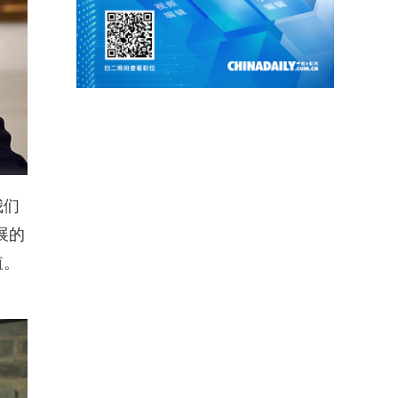
我们
展的
值。