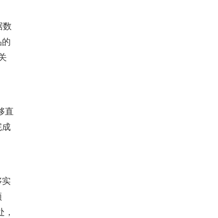
据数
品的
关
够直
完成
。
够实
领
处，