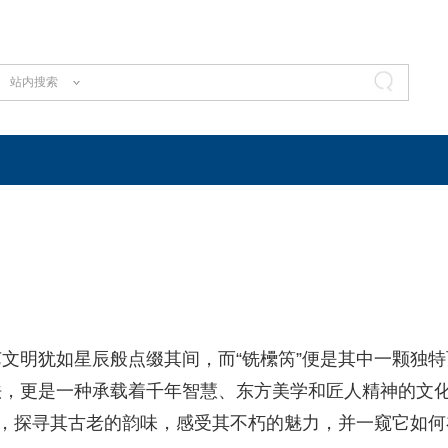
站内搜索
文明犹如星辰般点缀其间，而“铣欙笍”便是其中一颗独特
法，更是一种承载着千年智慧、东方美学和匠人精神的文
界，探寻其古老的韵味，感受其不朽的魅力，并一窥它如何