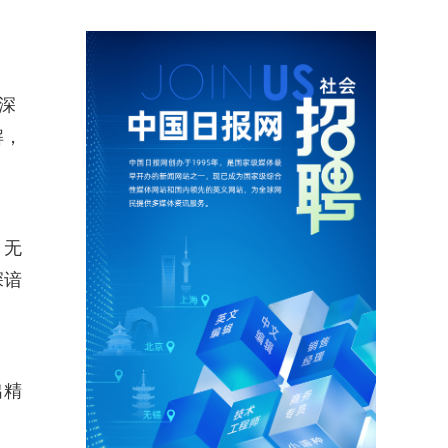
深
解，
。无
深谙
出精