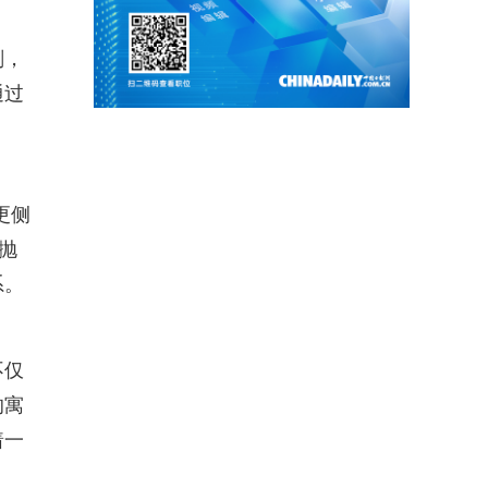
刻，
通过
更侧
抛
系。
不仅
的寓
着一