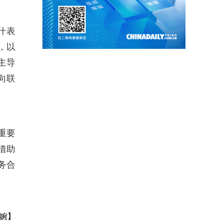
什表
，以
主导
向联
重要
借助
务合
婉】