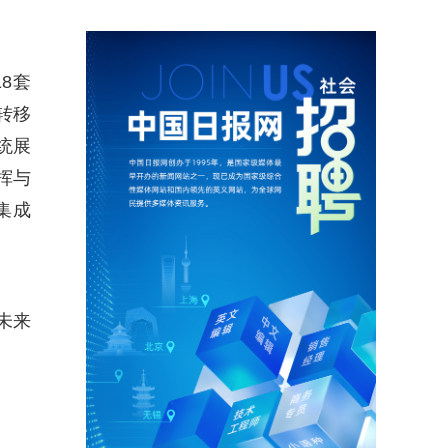
8套
转移
统展
挥与
集成
未来