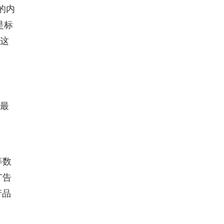
的内
是标
，这
、最
等数
广告
产品