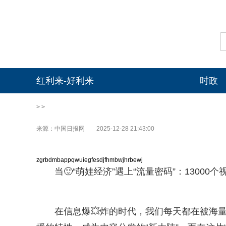
红利来-好利来
时政
> >
来源：中国日报网
2025-12-28 21:43:00
zgrbdmbappqwuiegfesdjfhmbwjhrbewj
当🙂“萌娃经济”遇上“流量密码”：1300
在信息爆💥炸的时代，我们每天都在被海