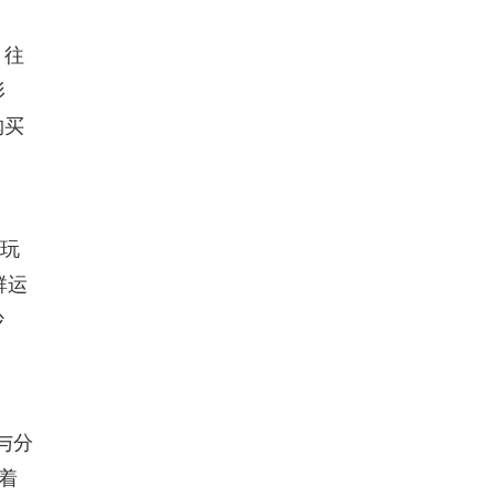
，往
形
购买
、玩
群运
沙
与分
着