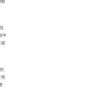
的烦
仅
程中
这就
的
父母
增