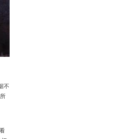
据不
之所
看