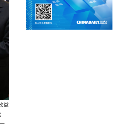
收益
成
一