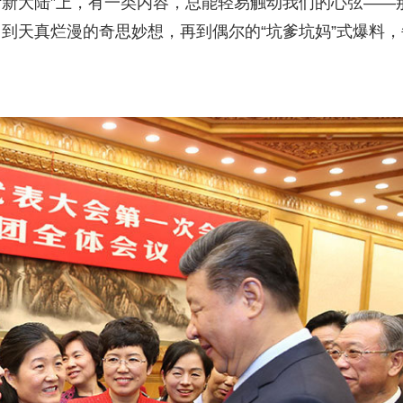
“新大陆”上，有一类内容，总能轻易触动我们的心弦——
到天真烂漫的奇思妙想，再到偶尔的“坑爹坑妈”式爆料，