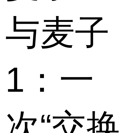
与麦子
1：一
次“交换