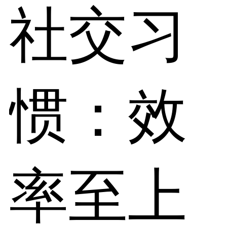
社交习
惯：效
率至上