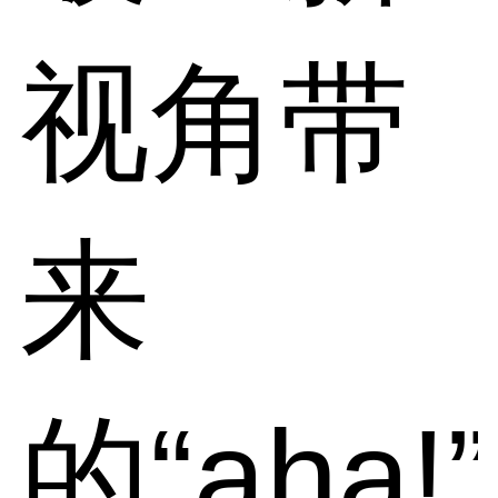
视角带
来
的“aha!