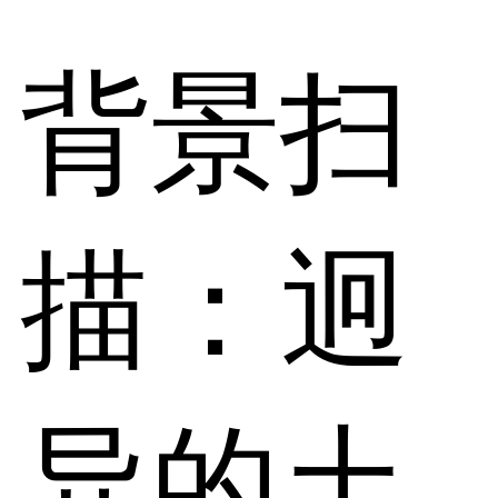
背景扫
描：迥
异的土