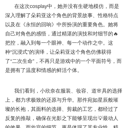
在这次cosplay中，她并没有生硬地模仿，而是
深入理解了朵莉亚这个角色的背景故事、性格特点
以及在《永恒的回响》中所扮演的重要角色。她将
自己对角色的感悟，通过精湛的演技和对细节的🔥
把控，融入到每一个眼神、每一个动作之中。这
种“沉浸式”的演绎，让朵莉亚这个角色仿佛获得
了“二次生命”，不再只是游戏中的一个平面符号，而
是拥有了温度和情感的鲜活个体。
我们看到，小欣奈在服装、妆容、道🌸具的选择
上，都力求极致的还原与升华。那件宛如星辰般璀
璨的长袍，其面料的选择、剪裁的工艺，都经过了
反复的推敲，确保在光影之下能够呈现出💡最动人
的效果。而妆容的细节，更是体现了其专业性。精