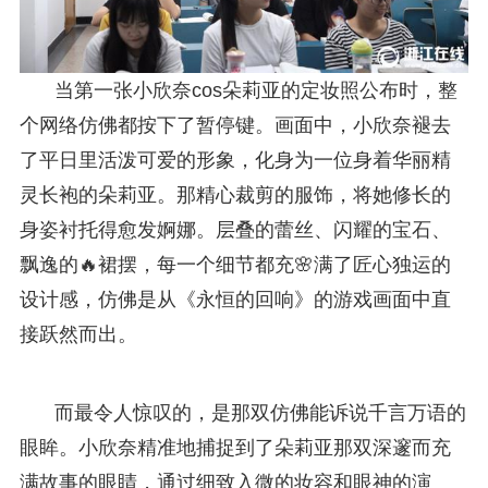
当第一张小欣奈cos朵莉亚的定妆照公布时，整
个网络仿佛都按下了暂停键。画面中，小欣奈褪去
了平日里活泼可爱的形象，化身为一位身着华丽精
灵长袍的朵莉亚。那精心裁剪的服饰，将她修长的
身姿衬托得愈发婀娜。层叠的蕾丝、闪耀的宝石、
飘逸的🔥裙摆，每一个细节都充🌸满了匠心独运的
设计感，仿佛是从《永恒的回响》的游戏画面中直
接跃然而出。
而最令人惊叹的，是那双仿佛能诉说千言万语的
眼眸。小欣奈精准地捕捉到了朵莉亚那双深邃而充
满故事的眼睛，通过细致入微的妆容和眼神的演