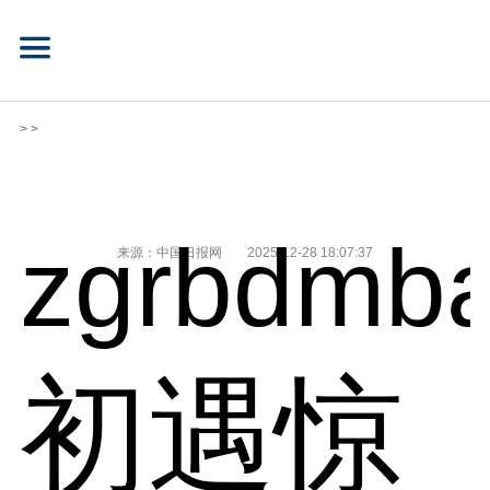
> >
zgrbdmba
来源：中国日报网
2025-12-28 18:07:37
初遇惊