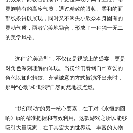
灵族特有的高冷气质，通过精致的眼妆、柔和的面
部线条得以展现，同时又不🎯失小欣奈本身固有的
灵动气质，两者完美地融合，形成了一种独一无二
的美学风格。
这种“绝美造型”，不仅仅是视觉上的盛宴，更是
对角色深刻理解的体现。当粉丝们看到自己喜爱的
角色以如此精致、充满诚意的方式被演绎出来时，
那种“心动”和“期待”自然而然地被点燃。
“梦幻联动”的另一核心要素，在于对《永恒的回
响》ip的精准把握和有效利用。这款游戏之所以能够
吸引大量玩家，在于其宏大的世界观、丰富的人物