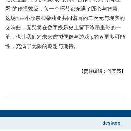
网”的传播效应，每一个环节都充满了匠心与智慧。
这场⭐由小欣奈和朵莉亚共同谱写的二次元与现实的
交响曲，无疑将在数字娱乐史上留下浓墨重彩的一
笔，也让我们对未来虚拟偶像与游戏ip的🔥更多可能
性，充满了无限的遐想与期待。
【责任编辑：何亮亮】
desktop