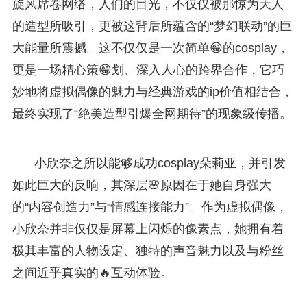
旋风席卷网络，人们的目光，不仅仅被那惊为天人
的造型所吸引，更被这背后所蕴含的“梦幻联动”的巨
大能量所震撼。这不仅仅是一次简单😁的cosplay，
更是一场精心策😁划、深入人心的跨界合作，它巧
妙地将虚拟偶像的魅力与经典游戏的ip价值相结合，
最终实现了“绝美造型引爆全网期待”的现象级传播。
小欣奈之所以能够成功cosplay朵莉亚，并引发
如此巨大的反响，其深层🌸原因在于她自身强大
的“内容创造力”与“情感连接能力”。作为虚拟偶像，
小欣奈并非仅仅是屏幕上闪烁的像素点，她拥有着
极其丰富的人物设定、独特的声音魅力以及与粉丝
之间近乎真实的🔥互动体验。