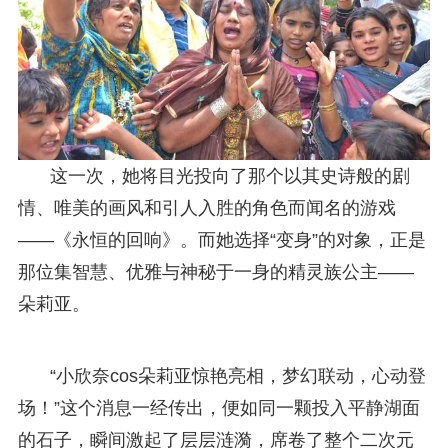
这一次，她将目光投向了那个以其史诗般的剧
情、唯美的画风和引人入胜的角色而闻名的游戏
——《永恒的回响》。而她选择“变身”的对象，正是
那位集智慧、优雅与神秘于一身的精灵族公主——
朵莉亚。
“小欣奈cos朵莉亚惊艳亮相，梦幻联动，心动登
场！”这个消息一经传出，便如同一颗投入平静湖面
的石子，瞬间激起了层层涟漪，席卷了整个二次元