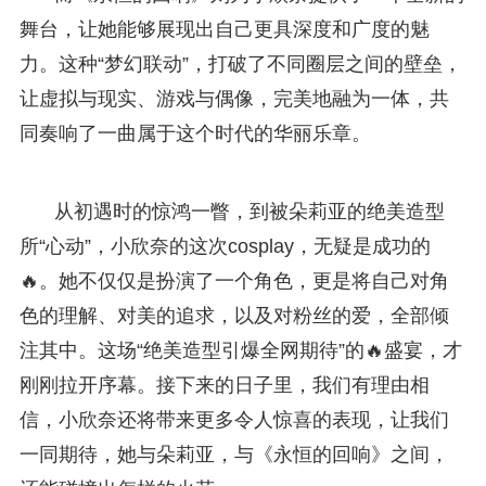
舞台，让她能够展现出自己更具深度和广度的魅
力。这种“梦幻联动”，打破了不同圈层之间的壁垒，
让虚拟与现实、游戏与偶像，完美地融为一体，共
同奏响了一曲属于这个时代的华丽乐章。
从初遇时的惊鸿一瞥，到被朵莉亚的绝美造型
所“心动”，小欣奈的这次cosplay，无疑是成功的
🔥。她不仅仅是扮演了一个角色，更是将自己对角
色的理解、对美的追求，以及对粉丝的爱，全部倾
注其中。这场“绝美造型引爆全网期待”的🔥盛宴，才
刚刚拉开序幕。接下来的日子里，我们有理由相
信，小欣奈还将带来更多令人惊喜的表现，让我们
一同期待，她与朵莉亚，与《永恒的回响》之间，