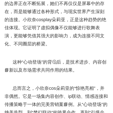
的边界正在不断拓展，她们不再仅仅是屏幕中的存
在，而是能够通过各种形式，与现实世界产生深刻
的连接。小欣奈cosplay朵莉亚，正是这种趋势的绝
佳体现。它证明了虚拟偶像不仅能够进行歌舞表
演，更能够凭借其强大的影响力，成为连接不同文
化、不同圈层的桥梁。
这种“心动登场”的背🤔后，是技术进步、内容创
📘新以及市场需求共同作用的结果。
总而言之，小欣奈cos朵莉亚的“惊艳亮相”，并
非偶然。它是一场集内容创作、ip联动、情感连接和
传播策略于一体的完美营销案📘例。从“心动登场”的
绝美造型，到“梦幻联动”的跨界合作，再到“引爆全