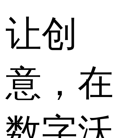
让创
意，在
数字沃