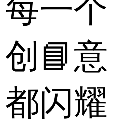
每一个
创📘意
都闪耀