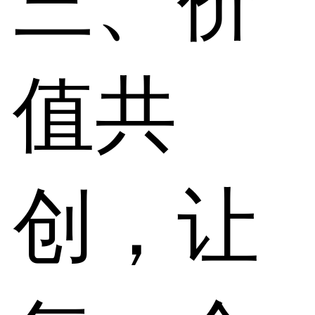
三、价
值共
创，让