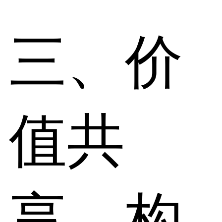
三、价
值共
享，构