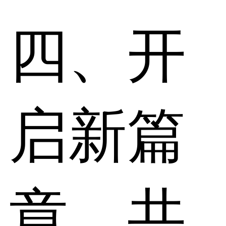
四、开
启新篇
章，共