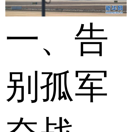
一、告
别孤军