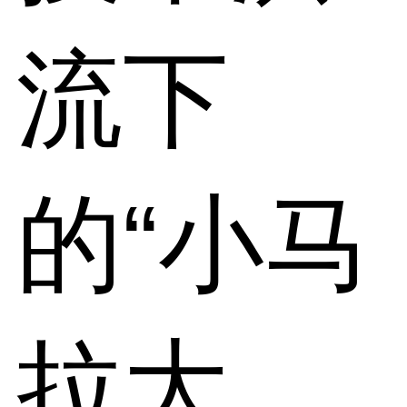
流下
的“小马
拉大