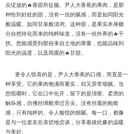
尖绽放的🔥香甜所征服。尹人大香蕉的果肉，是那
种恰到好处的甜，没有一丝的腻感，而是如同阳光
般温暖、如同甘泉般清冽。这种甜，是果实本身糖
分自然转化而来的纯粹味道，没有一丝外界的🔥干
扰。您能感受到那份来自土地的厚重，也能品味到
阳光的温度，以及雨露的🔥甘甜。
更令人惊喜的是，尹人大香蕉的口感，简直是一
种享受。它的果肉饱满而紧实，却又异常细腻。当
您咀嚼时，它在口中化开，留下的是绵密、柔滑的
触📝感，仿佛丝绸般滑过舌尖。没有丝毫的粗糙
感，只有纯粹的、令人愉悦的细腻。每一口，都像
是与一位老友在亲切地交谈，分享着彼此📘的温暖
与美好。