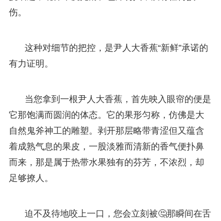
伤。
这种对细节的把控，是尹人大香蕉“新鲜”承诺的
有力证明。
当您拿到一根尹人大香蕉，首先映入眼帘的便是
它那饱满而圆润的体态。它的果形匀称，仿佛是大
自然鬼斧神工的雕塑。剥开那层略带青涩但又蕴含
着成熟气息的果皮，一股淡雅而清新的香气便扑鼻
而来，那是属于热带水果独有的芬芳，不浓烈，却
足够撩人。
迫不及待地咬上一口，您会立刻被🤔那瞬间在舌