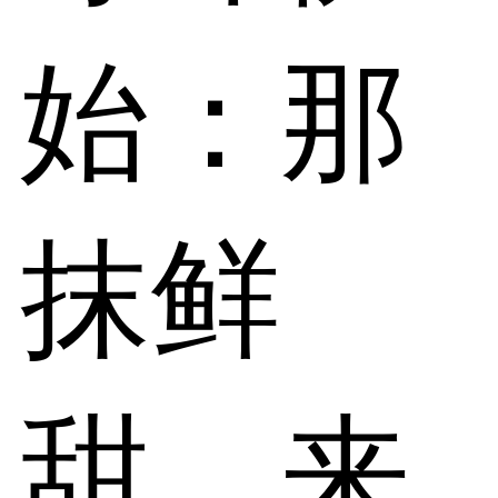
始：那
抹鲜
甜，来