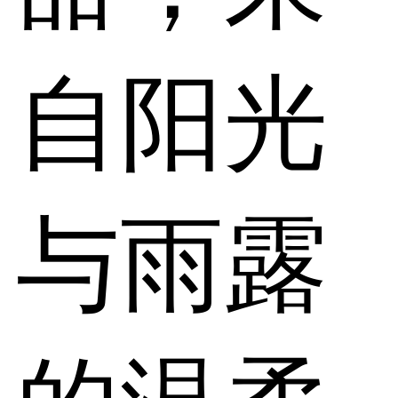
自阳光
与雨露