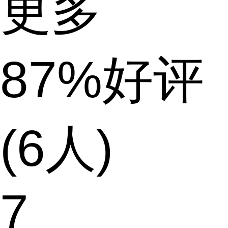
更多
87%好评
(6人)
7