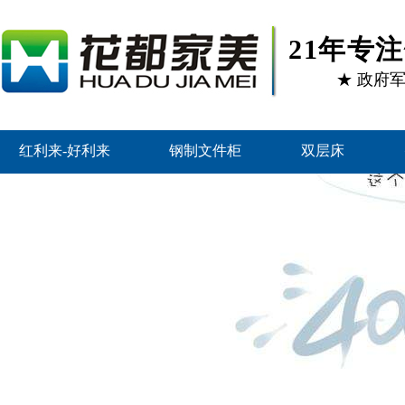
21年专
★ 政府
红利来-好利来
钢制文件柜
双层床