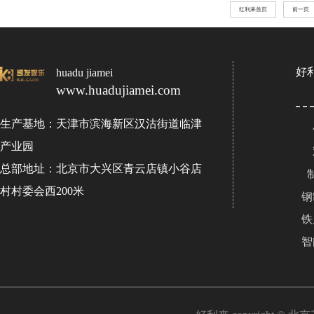
红利来首页
前一页
好
huadu jiamei
www.huadujiamei.com
生产基地：天津市滨海新区汉沽街道临津
产业园
总部地址：北京市大兴区青云店镇小谷店
村村委会西200米
钢
铁
智