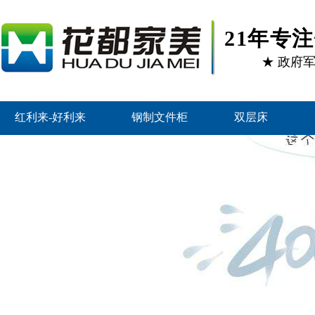
21年专
★ 政府
红利来-好利来
钢制文件柜
双层床