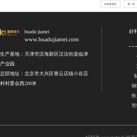
红利来首页
前一页
好
huadu jiamei
www.huadujiamei.com
生产基地：天津市滨海新区汉沽街道临津
产业园
总部地址：北京市大兴区青云店镇小谷店
村村委会西200米
钢
铁
智