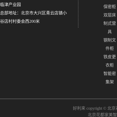
临津产业园
保密柜
总部地址：北京市大兴区青云店镇小
双层床
谷店村村委会西200米
制式营
具
钢制文
件柜
铁皮更
衣柜
智能密
集架
好利来 copyright © 北
北京花都家美智