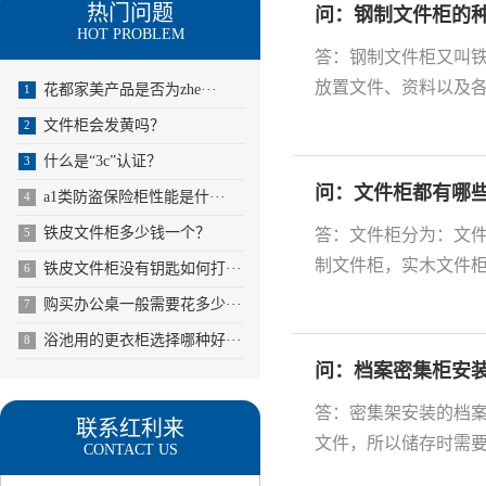
热门问题
问：钢制文件柜的
HOT PROBLEM
答：钢制文件柜又叫
放置文件、资料以及各
花都家美产品是否为zhe···
1
文件柜会发黄吗？
2
什么是“3c”认证？
3
问：文件柜都有哪
a1类防盗保险柜性能是什···
4
铁皮文件柜多少钱一个？
答：文件柜分为：文件
5
制文件柜，实木文件柜
铁皮文件柜没有钥匙如何打···
6
购买办公桌一般需要花多少···
7
浴池用的更衣柜选择哪种好···
8
问：档案密集柜安
答：密集架安装的档
联系红利来
文件，所以储存时需要
CONTACT US