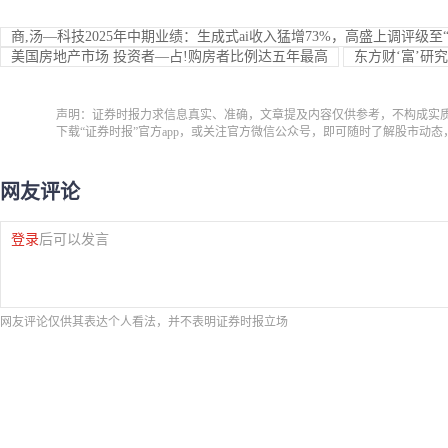
商,汤—科技2025年中期业绩：生成式ai收入猛增73%，高盛上调评级至“
美国房地产市场 投资者—占!购房者比例达五年最高
东方财‘富’研
声明：证券时报力求信息真实、准确，文章提及内容仅供参考，不构成实
下载“证券时报”官方app，或关注官方微信公众号，即可随时了解股市动
网友评论
登录
后可以发言
网友评论仅供其表达个人看法，并不表明证券时报立场