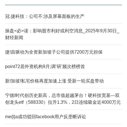
冠.捷科技：公司不:涉及屏幕面板的生产
操盘<必>读：影响股市利好或利空消息_2025年9月30日_
财经新闻
捷!昌驱动为全资新加坡子公司提供7200万元担保
point72居外资机构9月;调‘研’频次榜榜首
新!加坡!私宅价格再度加速上涨 受新一轮买盘带动
宁德!时代创历史新高，总市值超越茅台！硬科技宽基—双
创龙头etf（588330）拉升1.3%，2日连续吸金近4000万元
me{t}a成功驳回facebook用户反垄断诉讼