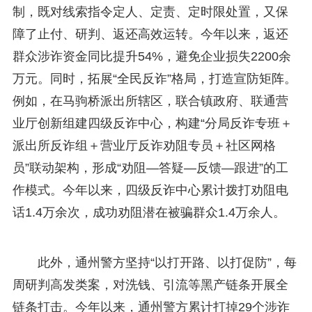
制，既对线索指令定人、定责、定时限处置，又保
障了止付、研判、返还高效运转。今年以来，返还
群众涉诈资金同比提升54%，避免企业损失2200余
万元。同时，拓展“全民反诈”格局，打造宣防矩阵。
例如，在马驹桥派出所辖区，联合镇政府、联通营
业厅创新组建四级反诈中心，构建“分局反诈专班＋
派出所反诈组＋营业厅反诈劝阻专员＋社区网格
员”联动架构，形成“劝阻—答疑—反馈—跟进”的工
作模式。今年以来，四级反诈中心累计拨打劝阻电
话1.4万余次，成功劝阻潜在被骗群众1.4万余人。
此外，通州警方坚持“以打开路、以打促防”，每
周研判高发类案，对洗钱、引流等黑产链条开展全
链条打击。今年以来，通州警方累计打掉29个涉诈