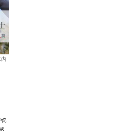
体内
传统
感