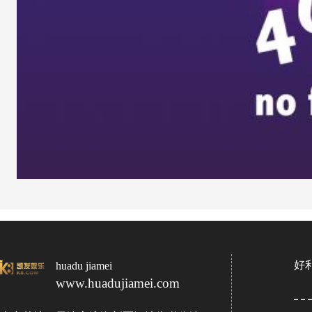
好
huadu jiamei
www.huadujiamei.com