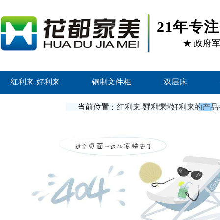
21年专
★ 政府
红利来-好利来
钢制文件柜
双层床
联系红利来
当前位置：
红利来-好利来
>
好利来的产品