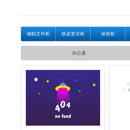
钢制文件柜
铁皮更衣柜
保密柜
办公桌