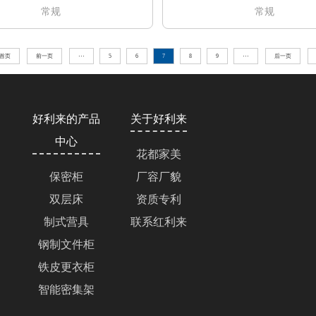
常规
常规
首页
前一页
···
5
6
7
8
9
···
后一页
好利来的产品
关于好利来
中心
花都家美
保密柜
厂容厂貌
双层床
资质专利
制式营具
联系红利来
钢制文件柜
铁皮更衣柜
智能密集架