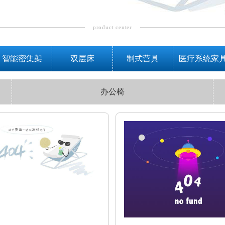
product center
智能密集架
双层床
制式营具
医疗系统家
办公椅