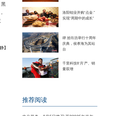
、黑
，
洛阳钼业并购“点金:”
实现“周期中的成长”
意
肆.拾玖坊举行十周年
庆典，侯孝海为其站
静】
台
千里科技8‘月’产、销
量双增
推荐阅读