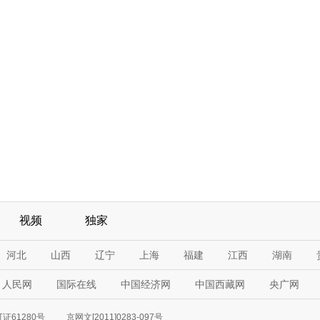
视频
独家
河北
山西
辽宁
上海
福建
江西
湖南
人民网
国际在线
中国经济网
中国西藏网
央广网
61280号
京网文[2011]0283-097号