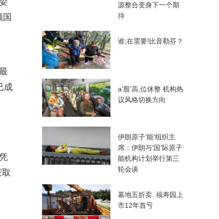
委
源整合变身下一个期
待
颗国
谁;在需要!比音勒芬？
最
已成
a‘股’高;位休整 机构热
议风格切换方向
伊朗原子‘能’组织主
达
席：伊朗与‘国’际原子
凭
能机构计划举行第三
轮会谈
获取
墓地五折卖. 福寿园上
市12年首亏