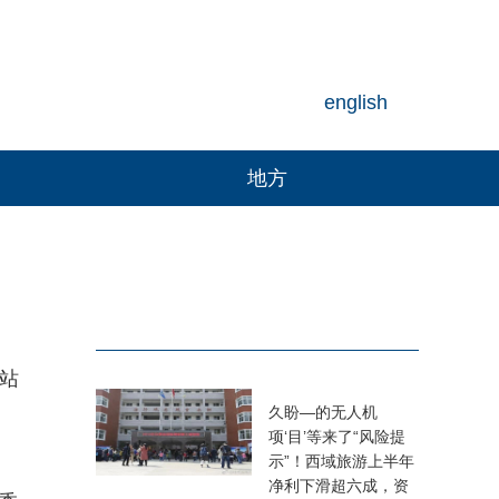
english
地方
面站
久盼—的无人机
项‘目’等来了“风险提
示”！西域旅游上半年
净利下滑超六成，资