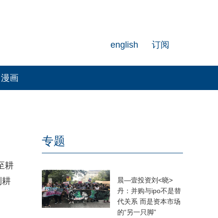
english
订阅
漫画
专题
至耕
制耕
晨—壹投资刘<晓>
丹：并购与ipo不是替
代关系 而是资本市场
的“另一只脚”