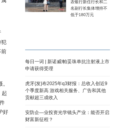
于属
农银行新任行长和二
名副行长集体增持不
低于180万元
行
游犯
事前
每日一词 | 新诺威!帕妥珠单抗注射液上市
申请获得受理
慑。
虎牙{发}布2025年q3财报：总收入创近9
个季度新高 游戏相关服务、广告和其他
，起
贡献超三成收入
件
护好
安防企—业投资光学镜头产业：能否开启
财富新征程？