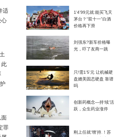
件适
1‘4’99元就:能买飞天
茅台？“双十一”白酒
决心
价格再下滑
刘强东?新车价格曝
光，吓了友商一跳
土
。此
只!需1‘5’元 让机械硬
厚
盘媲美固态硬盘 靠谱
保护
吗
创新药概念—持‘续’活
跃，众生药业涨停
从面
定罪
刚上任就‘增’持.！苏