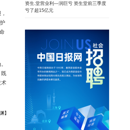
资生.堂营业利—润巨亏 资生堂前三季度
亏了超15亿元
报，
保护
命
为。
。既
技术
渊】