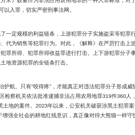
立方米）数量作为非法占用农用地罪的一种入罪标准，对
米可以入罪，切实严密刑事法网。
成了一定规模的利益链条，上游犯罪分子实施盗采等犯罪
购、代为销售等犯罪行为。对此，《解释》在严厉打击上
瞒犯罪所得、犯罪所得收益罪进行打击。上下游犯罪分子
黑土地资源犯罪的全链条打击。
治护航。只有“咬得疼”，才能真正对违法犯罪分子形成威
区检察机关依法批准逮捕非法占用农用地罪319件360人
用黑土地的案件。2023年以来，公安机关破获涉黑土犯罪案
利于增强全社会的耕地红线意识，真正像对待大熊猫一样守