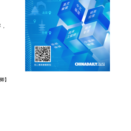
容，
卿】