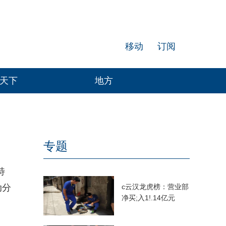
移动
订阅
天下
地方
专题
特
动分
c云汉龙虎榜：营业部
净买;入1!.14亿元