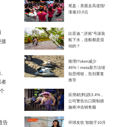
尾盘：美股走高道指!
涨逾10,0点
铺
比亚迪.“;济南”号滚装
船下水，连船都是混
迎接
动的？
推理t?oken减少
46%！meta新方法缩
强、
短思维链，告别重复
推导
愿者
个
应用材{料}跌3.4%，
公司警告出口限制措
施将冲击销售额
道告
环球友饮.智能于10月