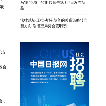
马‘斯’克旗下特斯拉预告10月7日发布新
献
品
法律威胁:正推动‘特’朗普的关税策略转向
新方向 别指望局势会更明朗
讲活
运会
会，