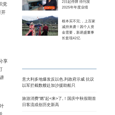
2日起停牌 待刊发
织党
2025年年度业绩
所开
根本买不完;，上百家
减持来袭！因个人资
金需要，新易盛董事
长套现42亿
分享
打
讲
意大利多地爆发反以色.列政府示威 抗议
以军拦截数艘赴加沙援助船只
旅游消费“燃”起<来>了,！国庆中秋假期首
日客流或创历史新高
叶
活