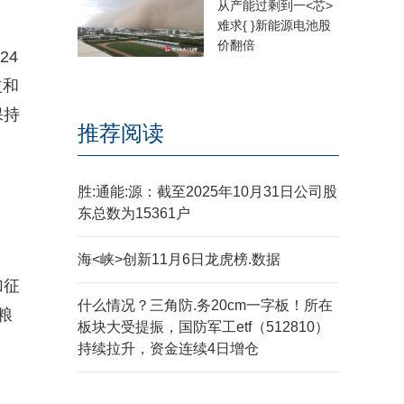
从产能过剩到一<芯>
难求{ }新能源电池股
价翻倍
24
益和
保持
推荐阅读
胜:通能:源：截至2025年10月31日公司股
东总数为15361户
海<峡>创新11月6日龙虎榜.数据
加征
什么情况？三角防.务20cm一字板！所在
粮
板块大受提振，国防军工etf（512810）
持续拉升，资金连续4日增仓