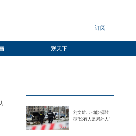
订阅
画
观天下
认
。
刘文雄:：<能>源转
型“没有人是局外人”