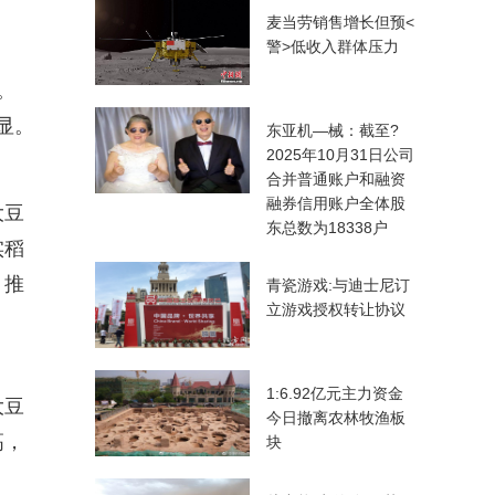
麦当劳销售增长但预<
警>低收入群体压力
。
显。
东亚机—械：截至?
2025年10月31日公司
合并普通账户和融资
融券信用账户全体股
大豆
东总数为18338户
实稻
，推
青瓷游戏:与迪士尼订
立游戏授权转让协议
1:6.92亿元主力资金
大豆
今日撤离农林牧渔板
高，
块