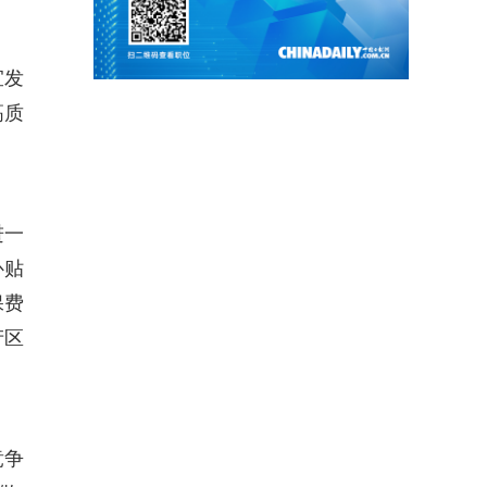
宜发
高质
进一
补贴
保费
产区
竞争