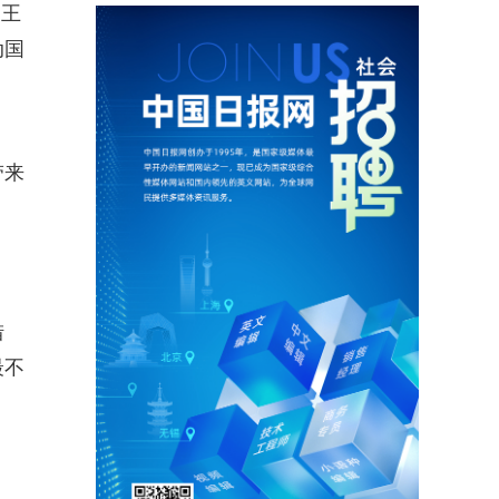
。王
动国
带来
措
最不