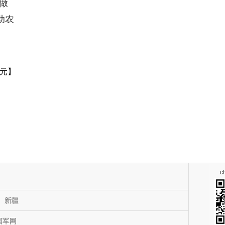
做
动农
元】
c
新疆
国军网